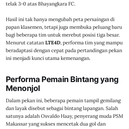
telak 3-0 atas Bhayangkara FC.
Hasil ini tak hanya mengubah peta persaingan di
papan klasemen, tetapi juga membuka peluang baru
bagi beberapa tim untuk merebut posisi tiga besar.
Menurut catatan
LTE4D
, performa tim yang mampu
beradaptasi dengan cepat pada pertandingan pekan
ini menjadi kunci utama kemenangan.
Performa Pemain Bintang yang
Menonjol
Dalam pekan ini, beberapa pemain tampil gemilang
dan layak disebut sebagai bintang lapangan. Salah
satunya adalah Osvaldo Haay, penyerang muda PSM
Makassar yang sukses mencetak dua gol dan