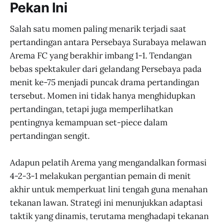
Pekan Ini
Salah satu momen paling menarik terjadi saat
pertandingan antara Persebaya Surabaya melawan
Arema FC yang berakhir imbang 1-1. Tendangan
bebas spektakuler dari gelandang Persebaya pada
menit ke-75 menjadi puncak drama pertandingan
tersebut. Momen ini tidak hanya menghidupkan
pertandingan, tetapi juga memperlihatkan
pentingnya kemampuan set-piece dalam
pertandingan sengit.
Adapun pelatih Arema yang mengandalkan formasi
4-2-3-1 melakukan pergantian pemain di menit
akhir untuk memperkuat lini tengah guna menahan
tekanan lawan. Strategi ini menunjukkan adaptasi
taktik yang dinamis, terutama menghadapi tekanan