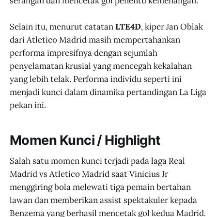
serangan dan mencetak gol penentu kemenangan.
Selain itu, menurut catatan
LTE4D
, kiper Jan Oblak
dari Atletico Madrid masih mempertahankan
performa impresifnya dengan sejumlah
penyelamatan krusial yang mencegah kekalahan
yang lebih telak. Performa individu seperti ini
menjadi kunci dalam dinamika pertandingan La Liga
pekan ini.
Momen Kunci / Highlight
Salah satu momen kunci terjadi pada laga Real
Madrid vs Atletico Madrid saat Vinicius Jr
menggiring bola melewati tiga pemain bertahan
lawan dan memberikan assist spektakuler kepada
Benzema yang berhasil mencetak gol kedua Madrid.