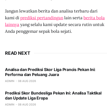
Jangan lewatkan berita dan analisa terbaru dari
kami di
prediksi pertandingan
lain serta
berita bola
lainnya
yang selalu kami update secara rutin untuk
Anda penggemar sepak bola sejati.
READ NEXT
Analisa dan Prediksi Skor Liga Prancis Pekan Ini:
Performa dan Peluang Juara
ADMIN
08 AUG 2026
Prediksi Skor Bundesliga Pekan Ini: Analisa Taktikal
dan Update Liga Eropa
ADMIN
08 AUG 2026