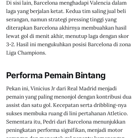
Di sisi lain, Barcelona menghadapi Valencia dalam
laga yang berjalan ketat. Kedua tim saling jual beli
serangan, namun strategi pressing tinggi yang
diterapkan Barcelona akhirnya membuahkan hasil
lewat gol di menit akhir, menutup laga dengan skor
3-2. Hasil ini mengukuhkan posisi Barcelona di zona
Liga Champions.
Performa Pemain Bintang
Pekan ini, Vinicius Jr dari Real Madrid menjadi
pemain yang paling menonjol dengan kontribusi dua
assist dan satu gol. Kecepatan serta dribbling-nya
sukses membuka ruang di lini pertahanan Atletico.
Sementara itu, Pedri dari Barcelona menunjukkan
peningkatan performa signifikan, menjadi motor