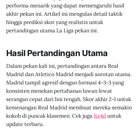
performa menarik yang dapat memengaruhi hasil
akhir pekan ini. Artikel ini mengulas detail taktik
hingga prediksi skor yang realistis untuk
pertandingan utama La Liga pekan ini.
Hasil Pertandingan Utama
Dalam pekan kali ini, pertandingan antara Real
Madrid dan Atletico Madrid menjadi sorotan utama.
Madrid tampil agresif dengan formasi 4-3-3 yang
konsisten menekan pertahanan lawan lewat
serangan cepat dari lini tengah. Skor akhir 2-1 untuk
kemenangan Real Madrid membuat mereka semakin
kokoh di puncak klasemen. Cek juga
lte4d
untuk
update terbaru.