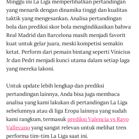
Minggu ini La Liga memperlihatkan pertandingan
yang menarik dengan dinamika tinggi dan kualitas
taktik yang mengesankan. Analisa pertandingan
bola dan prediksi skor bola mengindikasikan bahwa
Real Madrid dan Barcelona masih menjadi favorit
kuat untuk gelar juara, meski kompetisi semakin
ketat. Perform dari pemain bintang seperti Vinicius
Jr dan Pedri menjadi kunci utama dalam setiap laga
yang mereka lakoni.
Untuk update lebih lengkap dan prediksi
pertandingan lainnya, Anda bisa juga membaca
analisa yang kami lakukan di pertandingan La Liga
sebelumnya atau di liga Eropa lainnya yang sudah
kami rangkum, termasuk
prediksi Valencia vs Rayo
Vallecano
yang sangat relevan untuk melihat tren
performa tim-tim La Liga saat ini.