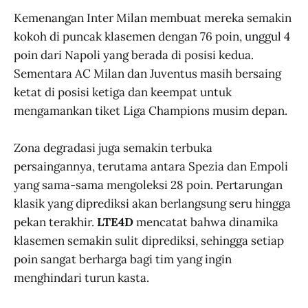
Kemenangan Inter Milan membuat mereka semakin
kokoh di puncak klasemen dengan 76 poin, unggul 4
poin dari Napoli yang berada di posisi kedua.
Sementara AC Milan dan Juventus masih bersaing
ketat di posisi ketiga dan keempat untuk
mengamankan tiket Liga Champions musim depan.
Zona degradasi juga semakin terbuka
persaingannya, terutama antara Spezia dan Empoli
yang sama-sama mengoleksi 28 poin. Pertarungan
klasik yang diprediksi akan berlangsung seru hingga
pekan terakhir.
LTE4D
mencatat bahwa dinamika
klasemen semakin sulit diprediksi, sehingga setiap
poin sangat berharga bagi tim yang ingin
menghindari turun kasta.