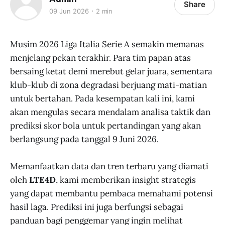
Share
09 Jun 2026
2 min
Musim 2026 Liga Italia Serie A semakin memanas
menjelang pekan terakhir. Para tim papan atas
bersaing ketat demi merebut gelar juara, sementara
klub-klub di zona degradasi berjuang mati-matian
untuk bertahan. Pada kesempatan kali ini, kami
akan mengulas secara mendalam analisa taktik dan
prediksi skor bola untuk pertandingan yang akan
berlangsung pada tanggal 9 Juni 2026.
Memanfaatkan data dan tren terbaru yang diamati
oleh
LTE4D
, kami memberikan insight strategis
yang dapat membantu pembaca memahami potensi
hasil laga. Prediksi ini juga berfungsi sebagai
panduan bagi penggemar yang ingin melihat