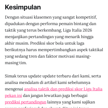
Kesimpulan
Dengan situasi klasemen yang sangat kompetitif,
dipadukan dengan performa pemain bintang dan
taktik yang terus berkembang, Liga Italia 2026
menjanjikan pertandingan yang menarik hingga
akhir musim. Prediksi skor bola untuk laga
berikutnya harus mempertimbangkan aspek taktikal
yang sedang tren dan faktor motivasi masing-
masing tim.
Simak terus update update terbaru dari kami, serta
analisa mendalam di artikel kami sebelumnya
mengenai
analisa taktik dan prediksi skor Liga Italia
pekan ini
dan jangan lewatkan juga berbagai
prediksi pertandingan
lainnya yang kami sajikan