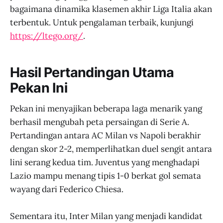
bagaimana dinamika klasemen akhir Liga Italia akan
terbentuk. Untuk pengalaman terbaik, kunjungi
https://ltego.org/
.
Hasil Pertandingan Utama
Pekan Ini
Pekan ini menyajikan beberapa laga menarik yang
berhasil mengubah peta persaingan di Serie A.
Pertandingan antara AC Milan vs Napoli berakhir
dengan skor 2-2, memperlihatkan duel sengit antara
lini serang kedua tim. Juventus yang menghadapi
Lazio mampu menang tipis 1-0 berkat gol semata
wayang dari Federico Chiesa.
Sementara itu, Inter Milan yang menjadi kandidat