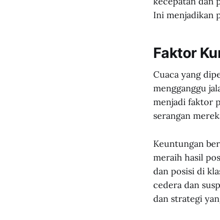
kecepatan dan p
Ini menjadikan p
Faktor Ku
Cuaca yang dipe
mengganggu jala
menjadi faktor 
serangan merek
Keuntungan berm
meraih hasil pos
dan posisi di k
cedera dan susp
dan strategi yan