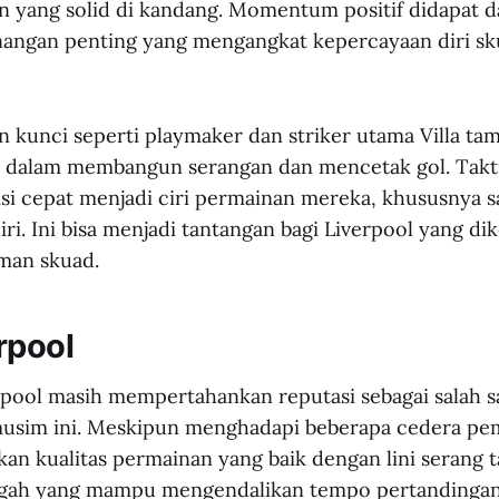
n yang solid di kandang. Momentum positif didapat da
angan penting yang mengangkat kepercayaan diri sk
 kunci seperti playmaker dan striker utama Villa tam
n dalam membangun serangan dan mencetak gol. Takti
sisi cepat menjadi ciri permainan mereka, khususnya s
ri. Ini bisa menjadi tantangan bagi Liverpool yang dik
man skuad.
rpool
verpool masih mempertahankan reputasi sebagai salah s
 musim ini. Meskipun menghadapi beberapa cedera pem
an kualitas permainan yang baik dengan lini serang 
tengah yang mampu mengendalikan tempo pertandingan