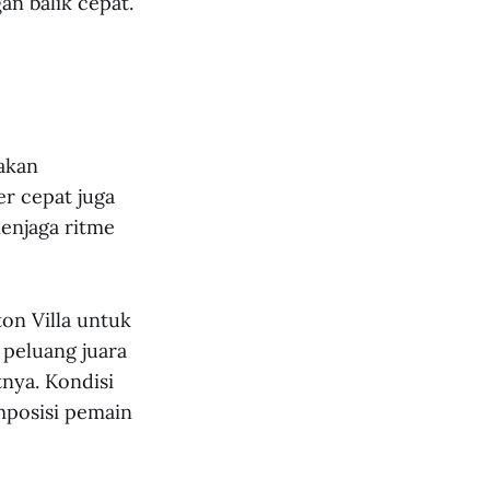
an balik cepat.
 akan
r cepat juga
enjaga ritme
on Villa untuk
 peluang juara
nya. Kondisi
mposisi pemain