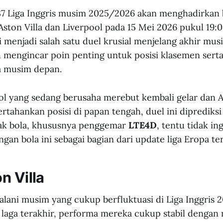
37 Liga Inggris musim 2025/2026 akan menghadirkan
Aston Villa dan Liverpool pada 15 Mei 2026 pukul 19:
i menjadi salah satu duel krusial menjelang akhir mus
 mengincar poin penting untuk posisi klasemen serta
a musim depan.
l yang sedang berusaha merebut kembali gelar dan As
tahankan posisi di papan tengah, duel ini diprediks
pak bola, khususnya penggemar
LTE4D
, tentu tidak i
ngan bola ini sebagai bagian dari update liga Eropa te
n Villa
jalani musim yang cukup berfluktuasi di Liga Inggris 
laga terakhir, performa mereka cukup stabil denga