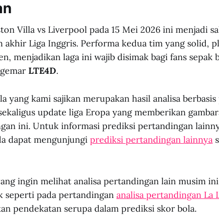
an
on Villa vs Liverpool pada 15 Mei 2026 ini menjadi sa
 akhir Liga Inggris. Performa kedua tim yang solid, p
n, menjadikan laga ini wajib disimak bagi fans sepak 
ggemar
LTE4D
.
ola yang kami sajikan merupakan hasil analisa berbasi
, sekaligus update liga Eropa yang memberikan gamba
gan ini. Untuk informasi prediksi pertandingan lainny
nda dapat mengunjungi
prediksi pertandingan lainnya
s
 yang ingin melihat analisa pertandingan lain musim ini
k seperti pada pertandingan
analisa pertandingan La 
n pendekatan serupa dalam prediksi skor bola.