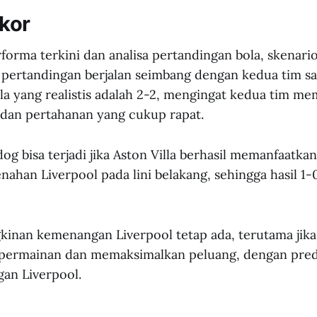
Skor
forma terkini dan analisa pertandingan bola, skenario
pertandingan berjalan seimbang dengan kedua tim s
la yang realistis adalah 2-2, mengingat kedua tim me
 dan pertahanan yang cukup rapat.
og bisa terjadi jika Aston Villa berhasil memanfaat
han Liverpool pada lini belakang, sehingga hasil 1-0
inan kemenangan Liverpool tetap ada, terutama ji
permainan dan memaksimalkan peluang, dengan predi
an Liverpool.