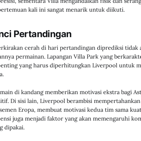
resisi, sementara Villa mengandalkan fisik dan serang
ertemuan kali ini sangat menarik untuk diikuti.
nci Pertandingan
rkirakan cerah di hari pertandingan diprediksi tidak
nnya permainan. Lapangan Villa Park yang berkarakte
penting yang harus diperhitungkan Liverpool untuk m
a.
ain di kandang memberikan motivasi ekstra bagi Ast
itif. Di sisi lain, Liverpool berambisi mempertahankan
lasemen Eropa, membuat motivasi kedua tim sama kuat
ensi juga menjadi faktor yang akan memengaruhi ko
g dipakai.