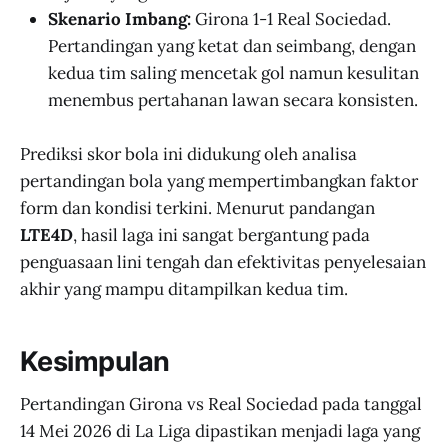
Skenario Imbang:
Girona 1-1 Real Sociedad.
Pertandingan yang ketat dan seimbang, dengan
kedua tim saling mencetak gol namun kesulitan
menembus pertahanan lawan secara konsisten.
Prediksi skor bola ini didukung oleh analisa
pertandingan bola yang mempertimbangkan faktor
form dan kondisi terkini. Menurut pandangan
LTE4D
, hasil laga ini sangat bergantung pada
penguasaan lini tengah dan efektivitas penyelesaian
akhir yang mampu ditampilkan kedua tim.
Kesimpulan
Pertandingan Girona vs Real Sociedad pada tanggal
14 Mei 2026 di La Liga dipastikan menjadi laga yang