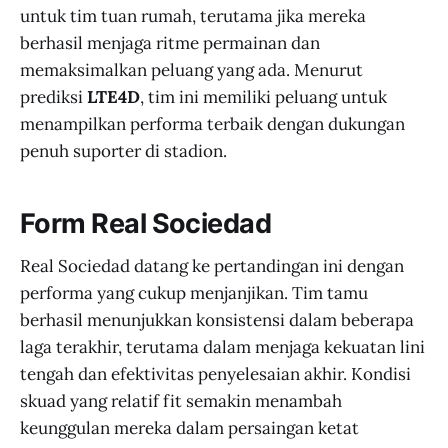
untuk tim tuan rumah, terutama jika mereka
berhasil menjaga ritme permainan dan
memaksimalkan peluang yang ada. Menurut
prediksi
LTE4D
, tim ini memiliki peluang untuk
menampilkan performa terbaik dengan dukungan
penuh suporter di stadion.
Form Real Sociedad
Real Sociedad datang ke pertandingan ini dengan
performa yang cukup menjanjikan. Tim tamu
berhasil menunjukkan konsistensi dalam beberapa
laga terakhir, terutama dalam menjaga kekuatan lini
tengah dan efektivitas penyelesaian akhir. Kondisi
skuad yang relatif fit semakin menambah
keunggulan mereka dalam persaingan ketat