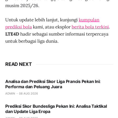
musim 2025/26.
Untuk update lebih lanjut, kunjungi
kumpulan
prediksi bola
kami, atau eksplor
berita bola terkini
.
LTE4D
hadir sebagai sumber informasi terpercaya
untuk berbagai liga dunia.
READ NEXT
Analisa dan Prediksi Skor Liga Prancis Pekan Ini:
Performa dan Peluang Juara
ADMIN
08 AUG 2026
Prediksi Skor Bundesliga Pekan Ini: Analisa Taktikal
dan Update Liga Eropa