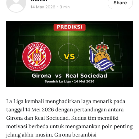
Share
14 May 2026
3 min
La Liga kembali menghadirkan laga menarik pada
tanggal 14 Mei 2026 dengan pertandingan antara
Girona dan Real Sociedad. Kedua tim memiliki
motivasi berbeda untuk mengamankan poin penting
jelang akhir musim. Girona berambisi