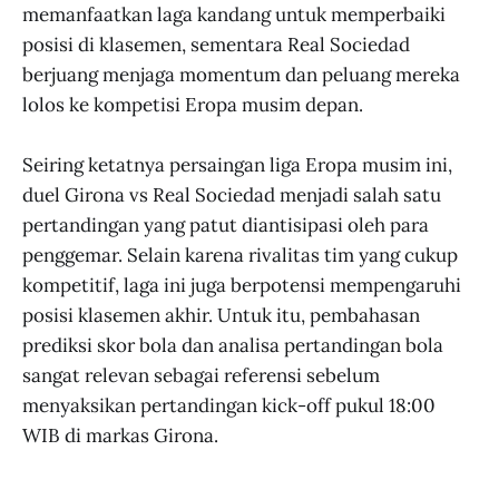
memanfaatkan laga kandang untuk memperbaiki
posisi di klasemen, sementara Real Sociedad
berjuang menjaga momentum dan peluang mereka
lolos ke kompetisi Eropa musim depan.
Seiring ketatnya persaingan liga Eropa musim ini,
duel Girona vs Real Sociedad menjadi salah satu
pertandingan yang patut diantisipasi oleh para
penggemar. Selain karena rivalitas tim yang cukup
kompetitif, laga ini juga berpotensi mempengaruhi
posisi klasemen akhir. Untuk itu, pembahasan
prediksi skor bola dan analisa pertandingan bola
sangat relevan sebagai referensi sebelum
menyaksikan pertandingan kick-off pukul 18:00
WIB di markas Girona.