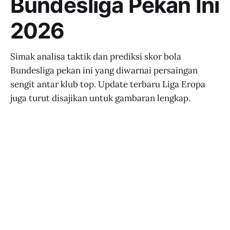
Bundesliga Pekan Ini
2026
Simak analisa taktik dan prediksi skor bola
Bundesliga pekan ini yang diwarnai persaingan
sengit antar klub top. Update terbaru Liga Eropa
juga turut disajikan untuk gambaran lengkap.
ADMIN
24 JUL 2026
Analisa dan Prediksi Skor Bundesliga Pekan Ini: Fokus
Performa Pemain Bintang
ADMIN
23 JUL 2026
Analisa dan Prediksi Skor Bundesliga: Performa,
Hasil, dan Update Terbaru