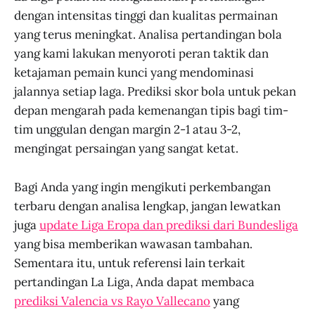
dengan intensitas tinggi dan kualitas permainan
yang terus meningkat. Analisa pertandingan bola
yang kami lakukan menyoroti peran taktik dan
ketajaman pemain kunci yang mendominasi
jalannya setiap laga. Prediksi skor bola untuk pekan
depan mengarah pada kemenangan tipis bagi tim-
tim unggulan dengan margin 2-1 atau 3-2,
mengingat persaingan yang sangat ketat.
Bagi Anda yang ingin mengikuti perkembangan
terbaru dengan analisa lengkap, jangan lewatkan
juga
update Liga Eropa dan prediksi dari Bundesliga
yang bisa memberikan wawasan tambahan.
Sementara itu, untuk referensi lain terkait
pertandingan La Liga, Anda dapat membaca
prediksi Valencia vs Rayo Vallecano
yang