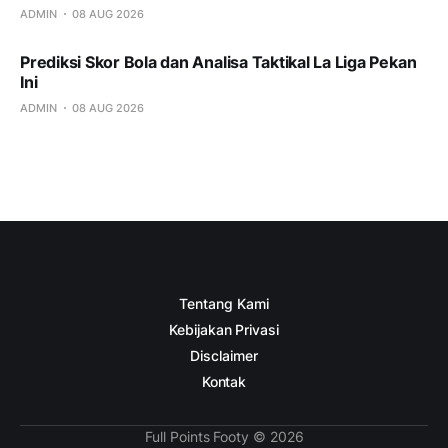
ADMIN
08 AUG 2026
Prediksi Skor Bola dan Analisa Taktikal La Liga Pekan
Ini
ADMIN
08 AUG 2026
Tentang Kami
Kebijakan Privasi
Disclaimer
Kontak
Full Points Footy © 2026