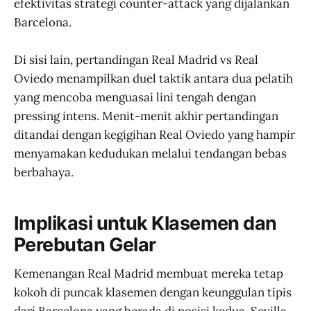
efektivitas strategi counter-attack yang dijalankan
Barcelona.
Di sisi lain, pertandingan Real Madrid vs Real
Oviedo menampilkan duel taktik antara dua pelatih
yang mencoba menguasai lini tengah dengan
pressing intens. Menit-menit akhir pertandingan
ditandai dengan kegigihan Real Oviedo yang hampir
menyamakan kedudukan melalui tendangan bebas
berbahaya.
Implikasi untuk Klasemen dan
Perebutan Gelar
Kemenangan Real Madrid membuat mereka tetap
kokoh di puncak klasemen dengan keunggulan tipis