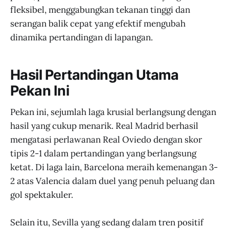
fleksibel, menggabungkan tekanan tinggi dan
serangan balik cepat yang efektif mengubah
dinamika pertandingan di lapangan.
Hasil Pertandingan Utama
Pekan Ini
Pekan ini, sejumlah laga krusial berlangsung dengan
hasil yang cukup menarik. Real Madrid berhasil
mengatasi perlawanan Real Oviedo dengan skor
tipis 2-1 dalam pertandingan yang berlangsung
ketat. Di laga lain, Barcelona meraih kemenangan 3-
2 atas Valencia dalam duel yang penuh peluang dan
gol spektakuler.
Selain itu, Sevilla yang sedang dalam tren positif