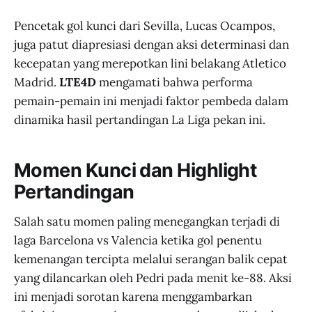
Pencetak gol kunci dari Sevilla, Lucas Ocampos,
juga patut diapresiasi dengan aksi determinasi dan
kecepatan yang merepotkan lini belakang Atletico
Madrid.
LTE4D
mengamati bahwa performa
pemain-pemain ini menjadi faktor pembeda dalam
dinamika hasil pertandingan La Liga pekan ini.
Momen Kunci dan Highlight
Pertandingan
Salah satu momen paling menegangkan terjadi di
laga Barcelona vs Valencia ketika gol penentu
kemenangan tercipta melalui serangan balik cepat
yang dilancarkan oleh Pedri pada menit ke-88. Aksi
ini menjadi sorotan karena menggambarkan