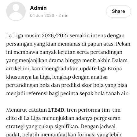
Admin
Share
04 Jun 2026
2 min
La Liga musim 2026/2027 semakin intens dengan
persaingan yang kian memanas di papan atas. Pekan
ini membawa banyak kejutan serta pertandingan
yang menjanjikan drama hingga menit akhir. Dalam
artikel ini, kami menghadirkan update liga Eropa
khususnya La Liga, lengkap dengan analisa
pertandingan bola dan prediksi skor bola yang bisa
menjadi referensi bagi pecinta sepak bola tanah air.
Menurut catatan
LTE4D
, tren performa tim-tim
elite di La Liga menunjukkan adanya pergeseran
strategi yang cukup signifikan. Dengan jadwal
padat, pelatih memanfaatkan formasi yang lebih