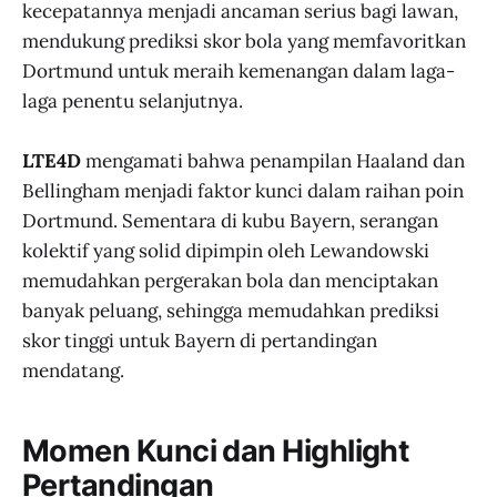
kecepatannya menjadi ancaman serius bagi lawan,
mendukung prediksi skor bola yang memfavoritkan
Dortmund untuk meraih kemenangan dalam laga-
laga penentu selanjutnya.
LTE4D
mengamati bahwa penampilan Haaland dan
Bellingham menjadi faktor kunci dalam raihan poin
Dortmund. Sementara di kubu Bayern, serangan
kolektif yang solid dipimpin oleh Lewandowski
memudahkan pergerakan bola dan menciptakan
banyak peluang, sehingga memudahkan prediksi
skor tinggi untuk Bayern di pertandingan
mendatang.
Momen Kunci dan Highlight
Pertandingan