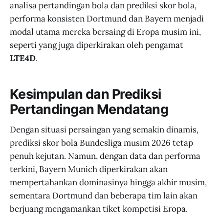
analisa pertandingan bola dan prediksi skor bola,
performa konsisten Dortmund dan Bayern menjadi
modal utama mereka bersaing di Eropa musim ini,
seperti yang juga diperkirakan oleh pengamat
LTE4D
.
Kesimpulan dan Prediksi
Pertandingan Mendatang
Dengan situasi persaingan yang semakin dinamis,
prediksi skor bola Bundesliga musim 2026 tetap
penuh kejutan. Namun, dengan data dan performa
terkini, Bayern Munich diperkirakan akan
mempertahankan dominasinya hingga akhir musim,
sementara Dortmund dan beberapa tim lain akan
berjuang mengamankan tiket kompetisi Eropa.