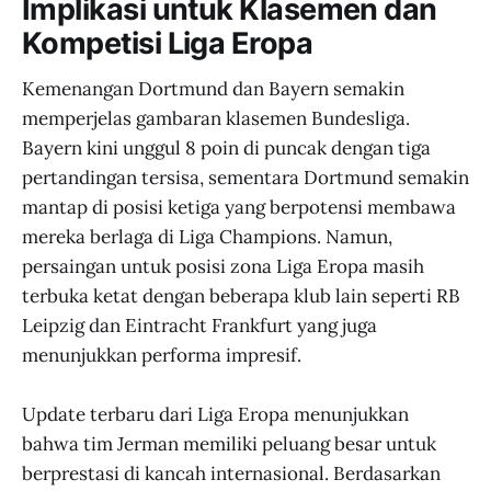
Implikasi untuk Klasemen dan
Kompetisi Liga Eropa
Kemenangan Dortmund dan Bayern semakin
memperjelas gambaran klasemen Bundesliga.
Bayern kini unggul 8 poin di puncak dengan tiga
pertandingan tersisa, sementara Dortmund semakin
mantap di posisi ketiga yang berpotensi membawa
mereka berlaga di Liga Champions. Namun,
persaingan untuk posisi zona Liga Eropa masih
terbuka ketat dengan beberapa klub lain seperti RB
Leipzig dan Eintracht Frankfurt yang juga
menunjukkan performa impresif.
Update terbaru dari Liga Eropa menunjukkan
bahwa tim Jerman memiliki peluang besar untuk
berprestasi di kancah internasional. Berdasarkan