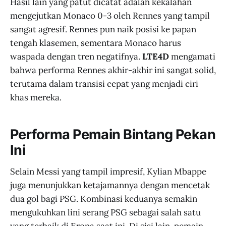
Hasil lain yang patut dicatat adalah kekalahan
mengejutkan Monaco 0-3 oleh Rennes yang tampil
sangat agresif. Rennes pun naik posisi ke papan
tengah klasemen, sementara Monaco harus
waspada dengan tren negatifnya.
LTE4D
mengamati
bahwa performa Rennes akhir-akhir ini sangat solid,
terutama dalam transisi cepat yang menjadi ciri
khas mereka.
Performa Pemain Bintang Pekan
Ini
Selain Messi yang tampil impresif, Kylian Mbappe
juga menunjukkan ketajamannya dengan mencetak
dua gol bagi PSG. Kombinasi keduanya semakin
mengukuhkan lini serang PSG sebagai salah satu
yang terbaik di Eropa saat ini. Di sisi lain, pemain