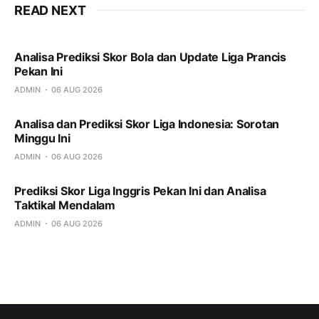
READ NEXT
Analisa Prediksi Skor Bola dan Update Liga Prancis
Pekan Ini
ADMIN
06 AUG 2026
Analisa dan Prediksi Skor Liga Indonesia: Sorotan
Minggu Ini
ADMIN
06 AUG 2026
Prediksi Skor Liga Inggris Pekan Ini dan Analisa
Taktikal Mendalam
ADMIN
06 AUG 2026