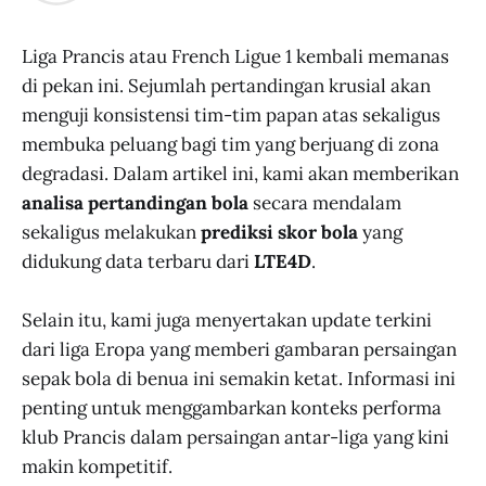
Liga Prancis atau French Ligue 1 kembali memanas
di pekan ini. Sejumlah pertandingan krusial akan
menguji konsistensi tim-tim papan atas sekaligus
membuka peluang bagi tim yang berjuang di zona
degradasi. Dalam artikel ini, kami akan memberikan
analisa pertandingan bola
secara mendalam
sekaligus melakukan
prediksi skor bola
yang
didukung data terbaru dari
LTE4D
.
Selain itu, kami juga menyertakan update terkini
dari liga Eropa yang memberi gambaran persaingan
sepak bola di benua ini semakin ketat. Informasi ini
penting untuk menggambarkan konteks performa
klub Prancis dalam persaingan antar-liga yang kini
makin kompetitif.