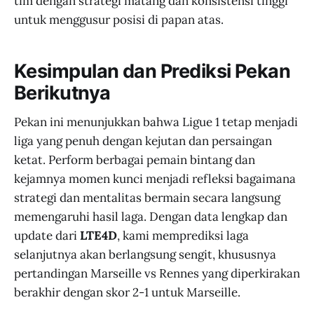
tim dengan strategi matang dan konsistensi tinggi
untuk menggusur posisi di papan atas.
Kesimpulan dan Prediksi Pekan
Berikutnya
Pekan ini menunjukkan bahwa Ligue 1 tetap menjadi
liga yang penuh dengan kejutan dan persaingan
ketat. Perform berbagai pemain bintang dan
kejamnya momen kunci menjadi refleksi bagaimana
strategi dan mentalitas bermain secara langsung
memengaruhi hasil laga. Dengan data lengkap dan
update dari
LTE4D
, kami memprediksi laga
selanjutnya akan berlangsung sengit, khususnya
pertandingan Marseille vs Rennes yang diperkirakan
berakhir dengan skor 2-1 untuk Marseille.