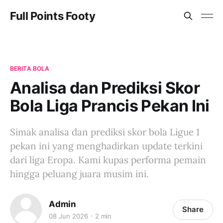
Full Points Footy
BERITA BOLA
Analisa dan Prediksi Skor
Bola Liga Prancis Pekan Ini
Simak analisa dan prediksi skor bola Ligue 1
pekan ini yang menghadirkan update terkini
dari liga Eropa. Kami kupas performa pemain
hingga peluang juara musim ini.
Admin
Share
08 Jun 2026
2 min