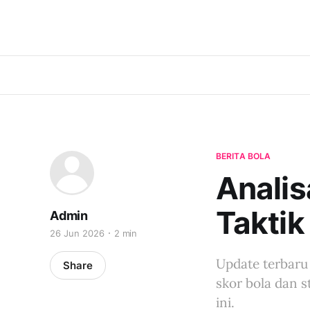
BERITA BOLA
Analis
Taktik
Admin
26 Jun 2026
2 min
Update terbaru
Share
skor bola dan s
ini.