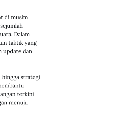
at di musim
 sejumlah
juara. Dalam
dan taktik yang
an update dan
hingga strategi
 membantu
angan terkini
ngan menuju