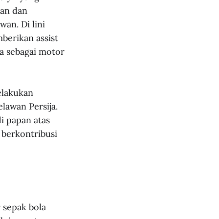
tan dan
wan. Di lini
berikan assist
a sebagai motor
elakukan
lawan Persija.
di papan atas
 berkontribusi
sepak bola