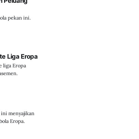
an Peluang
ola pekan ini.
te Liga Eropa
e liga Eropa
lasemen.
 ini menyajikan
bola Eropa.