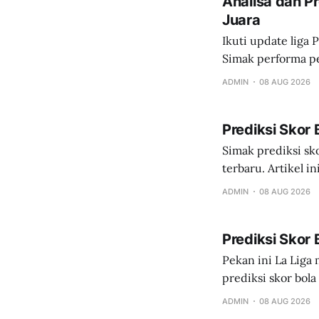
Analisa dan Pr
Juara
Ikuti update liga 
Simak performa pe
ADMIN
08 AUG 2026
Prediksi Skor 
Simak prediksi sko
terbaru. Artikel 
ADMIN
08 AUG 2026
Prediksi Skor 
Pekan ini La Liga
prediksi skor bola
ADMIN
08 AUG 2026