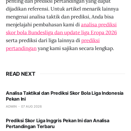
penting dan prediksi pertandingan yang dapat
dijadikan referensi. Untuk artikel menarik lainnya
mengenai analisa taktik dan prediksi, Anda bisa
menjelajahi pembahasan kami di
analisa prediksi
skor bola Bundesliga dan update liga Eropa 2026
serta prediksi dari liga lainnya di
prediksi
pertandingan
yang kami sajikan secara lengkap.
READ NEXT
Analisa Taktikal dan Prediksi Skor Bola Liga Indonesia
Pekan Ini
ADMIN
07 AUG 2026
Prediksi Skor Liga Inggris Pekan Ini dan Analisa
Pertandingan Terbaru