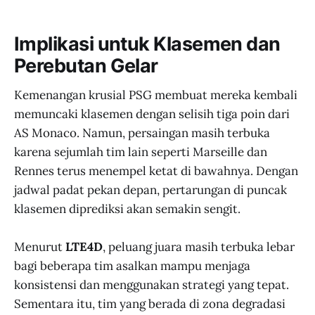
Implikasi untuk Klasemen dan
Perebutan Gelar
Kemenangan krusial PSG membuat mereka kembali
memuncaki klasemen dengan selisih tiga poin dari
AS Monaco. Namun, persaingan masih terbuka
karena sejumlah tim lain seperti Marseille dan
Rennes terus menempel ketat di bawahnya. Dengan
jadwal padat pekan depan, pertarungan di puncak
klasemen diprediksi akan semakin sengit.
Menurut
LTE4D
, peluang juara masih terbuka lebar
bagi beberapa tim asalkan mampu menjaga
konsistensi dan menggunakan strategi yang tepat.
Sementara itu, tim yang berada di zona degradasi