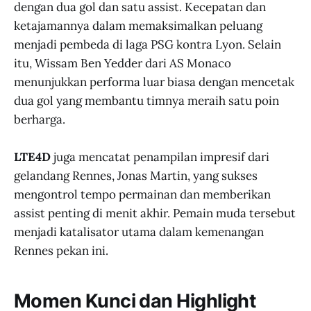
dengan dua gol dan satu assist. Kecepatan dan
ketajamannya dalam memaksimalkan peluang
menjadi pembeda di laga PSG kontra Lyon. Selain
itu, Wissam Ben Yedder dari AS Monaco
menunjukkan performa luar biasa dengan mencetak
dua gol yang membantu timnya meraih satu poin
berharga.
LTE4D
juga mencatat penampilan impresif dari
gelandang Rennes, Jonas Martin, yang sukses
mengontrol tempo permainan dan memberikan
assist penting di menit akhir. Pemain muda tersebut
menjadi katalisator utama dalam kemenangan
Rennes pekan ini.
Momen Kunci dan Highlight