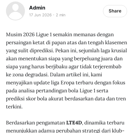
Admin
Share
17 Jun 2026
2 min
Musim 2026 Ligue 1 semakin memanas dengan
persaingan ketat di papan atas dan tengah klasemen
yang sulit diprediksi. Pekan ini, sejumlah laga krusial
akan menentukan siapa yang berpeluang juara dan
siapa yang harus berjibaku agar tidak terjerembab
ke zona degradasi. Dalam artikel ini, kami
menyajikan update liga Eropa terbaru dengan fokus
pada analisa pertandingan bola Ligue 1 serta
prediksi skor bola akurat berdasarkan data dan tren
terkini.
Berdasarkan pengamatan
LTE4D
, dinamika terbaru
menunjukkan adanya perubahan strategi dari klub-