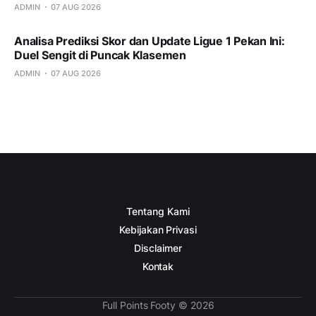
ADMIN
07 AUG 2026
Analisa Prediksi Skor dan Update Ligue 1 Pekan Ini:
Duel Sengit di Puncak Klasemen
ADMIN
07 AUG 2026
Tentang Kami
Kebijakan Privasi
Disclaimer
Kontak
Full Points Footy © 2026