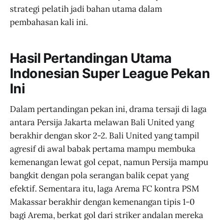
strategi pelatih jadi bahan utama dalam
pembahasan kali ini.
Hasil Pertandingan Utama
Indonesian Super League Pekan
Ini
Dalam pertandingan pekan ini, drama tersaji di laga
antara Persija Jakarta melawan Bali United yang
berakhir dengan skor 2-2. Bali United yang tampil
agresif di awal babak pertama mampu membuka
kemenangan lewat gol cepat, namun Persija mampu
bangkit dengan pola serangan balik cepat yang
efektif. Sementara itu, laga Arema FC kontra PSM
Makassar berakhir dengan kemenangan tipis 1-0
bagi Arema, berkat gol dari striker andalan mereka