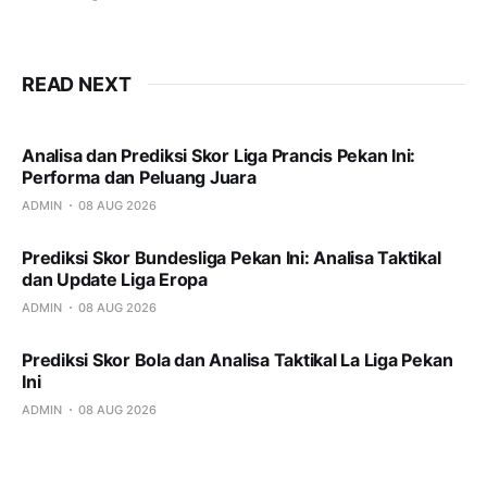
READ NEXT
Analisa dan Prediksi Skor Liga Prancis Pekan Ini:
Performa dan Peluang Juara
ADMIN
08 AUG 2026
Prediksi Skor Bundesliga Pekan Ini: Analisa Taktikal
dan Update Liga Eropa
ADMIN
08 AUG 2026
Prediksi Skor Bola dan Analisa Taktikal La Liga Pekan
Ini
ADMIN
08 AUG 2026