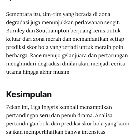
Sementara itu, tim-tim yang berada di zona
degradasi juga menunjukkan perlawanan sengit.
Burnley dan Southampton berjuang keras untuk
keluar dari zona merah dan memanfaatkan setiap
prediksi skor bola yang terjadi untuk meraih poin
berharga. Race menuju gelar juara dan pertarungan
menghindari degradasi dinilai akan menjadi cerita
utama hingga akhir musim.
Kesimpulan
Pekan ini, Liga Inggris kembali menampilkan
pertandingan seru dan penuh drama. Analisa
pertandingan bola dan prediksi skor bola yang kami
sajikan memperlihatkan bahwa intensitas