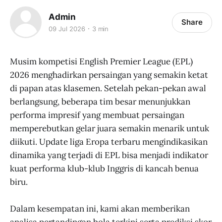
Admin
Share
09 Jul 2026
3 min
Musim kompetisi English Premier League (EPL)
2026 menghadirkan persaingan yang semakin ketat
di papan atas klasemen. Setelah pekan-pekan awal
berlangsung, beberapa tim besar menunjukkan
performa impresif yang membuat persaingan
memperebutkan gelar juara semakin menarik untuk
diikuti. Update liga Eropa terbaru mengindikasikan
dinamika yang terjadi di EPL bisa menjadi indikator
kuat performa klub-klub Inggris di kancah benua
biru.
Dalam kesempatan ini, kami akan memberikan