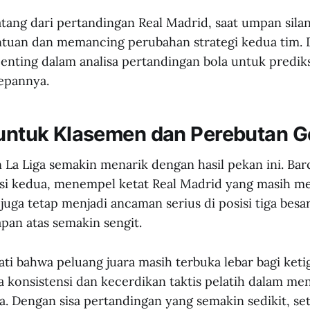
datang dari pertandingan Real Madrid, saat umpan sila
an dan memancing perubahan strategi kedua tim. Det
enting dalam analisa pertandingan bola untuk prediks
depannya.
 untuk Klasemen dan Perebutan G
 La Liga semakin menarik dengan hasil pekan ini. Bar
isi kedua, menempel ketat Real Madrid yang masih m
 juga tetap menjadi ancaman serius di posisi tiga bes
apan atas semakin sengit.
 bahwa peluang juara masih terbuka lebar bagi ketiga
 konsistensi dan kecerdikan taktis pelatih dalam me
a. Dengan sisa pertandingan yang semakin sedikit, set