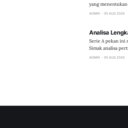
yang menentukan p
prediksi skor bola
ADMIN
05 AUG 2026
Analisa Lengk
Serie A pekan ini
Simak analisa pert
ADMIN
05 AUG 2026