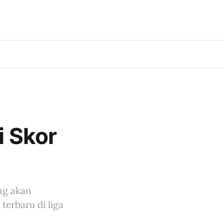
i Skor
ang akan
terbaru di liga