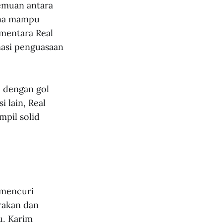
temuan antara
ona mampu
ementara Real
nasi penguasaan
, dengan gol
 lain, Real
mpil solid
 mencuri
rakan dan
u, Karim