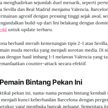
iga menghadirkan sejumlah duel menarik, seperti per
a Sevilla dan Real Madrid menjamu Valencia. Barcel
mainan agresif dengan pressing tinggi sejak awal, s
ngandalkan build-up dari lini belakang dengan domi
te4d
untuk update terbaru.
ona berhasil meraih kemenangan tipis 2-1 atas Sevilla
main muda mereka yang menjadi sorotan media. Di sisi
as dengan hasil imbang 1-1 melawan Valencia yang ta
manfaatkan counter-attack secara efektif.
Pemain Bintang Pekan Ini
aktikal pekan ini, nama-nama pemain bintang kembali
i menjadi kunci keberhasilan Barcelona dengan perge
rukur yang membuka banyak peluang. Sementara it