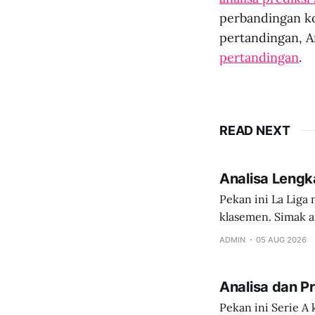
perbandingan ko
pertandingan, A
pertandingan
.
READ NEXT
Analisa Lengka
Pekan ini La Liga
klasemen. Simak an
dari kami.
ADMIN
05 AUG 2026
Analisa dan Pr
Pekan ini Serie A