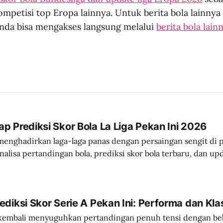
mpetisi top Eropa lainnya. Untuk berita bola lainnya
nda bisa mengakses langsung melalui
berita bola lain
p Prediksi Skor Bola La Liga Pekan Ini 2026
 menghadirkan laga-laga panas dengan persaingan sengit di 
alisa pertandingan bola, prediksi skor bola terbaru, dan upd
ediksi Skor Serie A Pekan Ini: Performa dan Kl
 kembali menyuguhkan pertandingan penuh tensi dengan beb