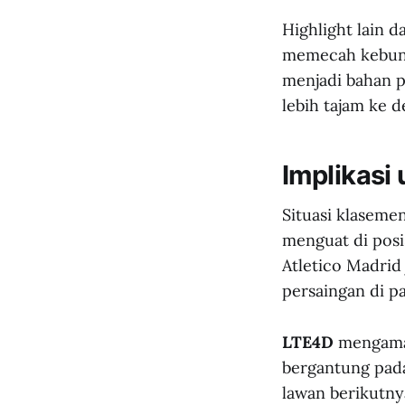
Highlight lain 
memecah kebuntu
menjadi bahan p
lebih tajam ke 
Implikasi
Situasi klasemen
menguat di pos
Atletico Madrid
persaingan di p
LTE4D
mengamati
bergantung pada
lawan berikutny