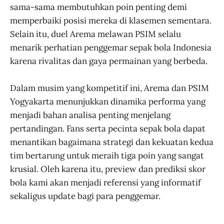
sama-sama membutuhkan poin penting demi
memperbaiki posisi mereka di klasemen sementara.
Selain itu, duel Arema melawan PSIM selalu
menarik perhatian penggemar sepak bola Indonesia
karena rivalitas dan gaya permainan yang berbeda.
Dalam musim yang kompetitif ini, Arema dan PSIM
Yogyakarta menunjukkan dinamika performa yang
menjadi bahan analisa penting menjelang
pertandingan. Fans serta pecinta sepak bola dapat
menantikan bagaimana strategi dan kekuatan kedua
tim bertarung untuk meraih tiga poin yang sangat
krusial. Oleh karena itu, preview dan prediksi skor
bola kami akan menjadi referensi yang informatif
sekaligus update bagi para penggemar.