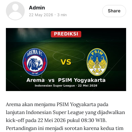
Admin
Share
22 May 2026
3 min
Arema akan menjamu PSIM Yogyakarta pada
lanjutan Indonesian Super League yang dijadwalkan
kick-off pada 22 Mei 2026 pukul 08:30 WIB.
Pertandingan ini menjadi sorotan karena kedua tim