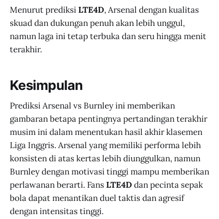
Menurut prediksi
LTE4D
, Arsenal dengan kualitas
skuad dan dukungan penuh akan lebih unggul,
namun laga ini tetap terbuka dan seru hingga menit
terakhir.
Kesimpulan
Prediksi Arsenal vs Burnley ini memberikan
gambaran betapa pentingnya pertandingan terakhir
musim ini dalam menentukan hasil akhir klasemen
Liga Inggris. Arsenal yang memiliki performa lebih
konsisten di atas kertas lebih diunggulkan, namun
Burnley dengan motivasi tinggi mampu memberikan
perlawanan berarti. Fans
LTE4D
dan pecinta sepak
bola dapat menantikan duel taktis dan agresif
dengan intensitas tinggi.