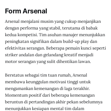
Form Arsenal
Arsenal menjalani musim yang cukup menjanjikan
dengan performa yang stabil, terutama di babak
kedua kompetisi. Tim asuhan manajer menunjukkan
peningkatan signifikan dalam build-up play dan
efektivitas serangan. Beberapa pemain kunci seperti
striker andalan dan gelandang kreatif menjadi
motor serangan yang sulit dihentikan lawan.
Berstatus sebagai tim tuan rumah, Arsenal
membawa keunggulan motivasi tinggi untuk
mengamankan kemenangan di laga terakhir.
Momentum positif dari beberapa kemenangan
beruntun di pertandingan akhir pekan sebelumnya
menunjukkan kesiapan mental tim dalam