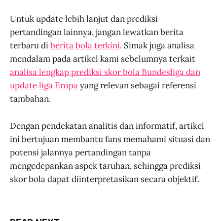
Untuk update lebih lanjut dan prediksi
pertandingan lainnya, jangan lewatkan berita
terbaru di
berita bola terkini
. Simak juga analisa
mendalam pada artikel kami sebelumnya terkait
analisa lengkap prediksi skor bola Bundesliga dan
update liga Eropa
yang relevan sebagai referensi
tambahan.
Dengan pendekatan analitis dan informatif, artikel
ini bertujuan membantu fans memahami situasi dan
potensi jalannya pertandingan tanpa
mengedepankan aspek taruhan, sehingga prediksi
skor bola dapat diinterpretasikan secara objektif.