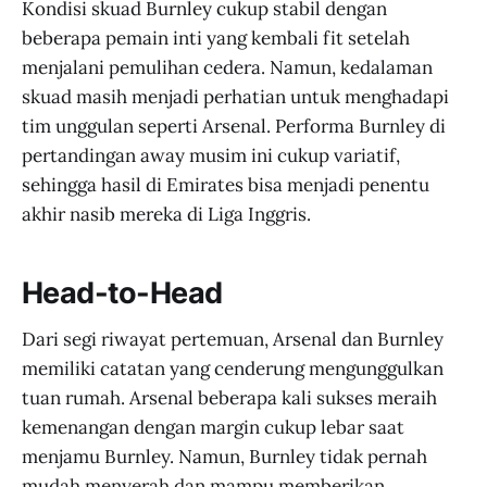
Kondisi skuad Burnley cukup stabil dengan
beberapa pemain inti yang kembali fit setelah
menjalani pemulihan cedera. Namun, kedalaman
skuad masih menjadi perhatian untuk menghadapi
tim unggulan seperti Arsenal. Performa Burnley di
pertandingan away musim ini cukup variatif,
sehingga hasil di Emirates bisa menjadi penentu
akhir nasib mereka di Liga Inggris.
Head-to-Head
Dari segi riwayat pertemuan, Arsenal dan Burnley
memiliki catatan yang cenderung mengunggulkan
tuan rumah. Arsenal beberapa kali sukses meraih
kemenangan dengan margin cukup lebar saat
menjamu Burnley. Namun, Burnley tidak pernah
mudah menyerah dan mampu memberikan