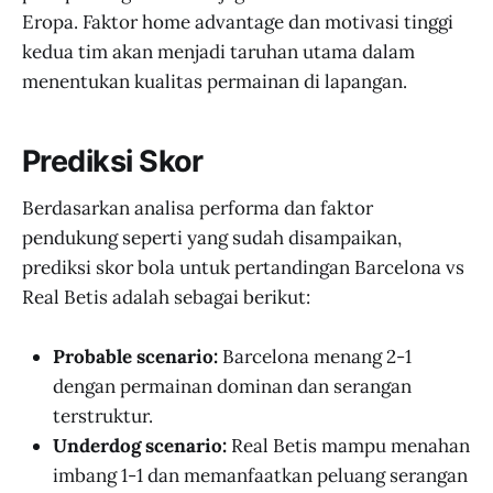
Eropa. Faktor home advantage dan motivasi tinggi
kedua tim akan menjadi taruhan utama dalam
menentukan kualitas permainan di lapangan.
Prediksi Skor
Berdasarkan analisa performa dan faktor
pendukung seperti yang sudah disampaikan,
prediksi skor bola untuk pertandingan Barcelona vs
Real Betis adalah sebagai berikut:
Probable scenario:
Barcelona menang 2-1
dengan permainan dominan dan serangan
terstruktur.
Underdog scenario:
Real Betis mampu menahan
imbang 1-1 dan memanfaatkan peluang serangan