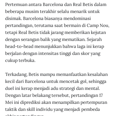
Pertemuan antara Barcelona dan Real Betis dalam
beberapa musim terakhir selalu menarik untuk
disimak. Barcelona biasanya mendominasi
pertandingan, terutama saat bermain di Camp Nou,
tetapi Real Betis tidak jarang memberikan kejutan
dengan serangan balik yang mematikan. Sejarah
head-to-head menunjukkan bahwa laga ini kerap
berjalan dengan intensitas tinggi dan skor yang
cukup terbuka.
Terkadang, Betis mampu memanfaatkan kesalahan
kecil dari Barcelona untuk mencetak gol, sehingga
duel ini kerap menjadi adu strategi dan mental.
Dengan latar belakang tersebut, pertandingan 17
Mei ini diprediksi akan menampilkan pertempuran
taktik dan skill individu yang menjadi pembeda