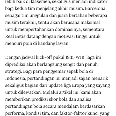
lebih baik di klasemen, sekaligus menjadi indikator
bagi kedua tim menjelang akhir musim. Barcelona,
sebagai tim unggulan dan juara bertahan beberapa
musim terakhir, tentu akan berusaha maksimal
untuk mempertahankan dominasinya, sementara
Real Betis datang dengan motivasi tinggi untuk
mencuri poin di kandang lawan.
Dengan jadwal kick-off pukul 19:15 WIB, laga ini
diprediksi akan berlangsung sengit dan penuh
strategi. Bagi para penggemar sepak bola di
Indonesia, pertandingan ini menjadi sajian menarik
sekaligus bagian dari update liga Eropa yang sayang
untuk dilewatkan. Melalui artikel ini, kami akan
memberikan prediksi skor bola dan analisa
pertandingan bola secara mendalam berdasarkan
performa, kondisi tim, dan faktor-faktor kunci yang