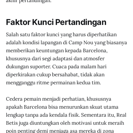
akhir pertandingan.
Faktor Kunci Pertandingan
Salah satu faktor kunci yang harus diperhatikan
adalah kondisi lapangan di Camp Nou yang biasanya
memberikan keuntungan kepada Barcelona,
khususnya dari segi adaptasi dan atmosfer
dukungan suporter. Cuaca pada malam hari
diperkirakan cukup bersahabat, tidak akan
mengganggu ritme permainan kedua tim.
Cedera pemain menjadi perhatian, khususnya
apakah Barcelona bisa menurunkan skuat utama
lengkap tanpa ada kendala fisik. Sementara itu, Real
Betis juga diuntungkan oleh motivasi untuk meraih
poin penting demi menjaga asa mereka di zona