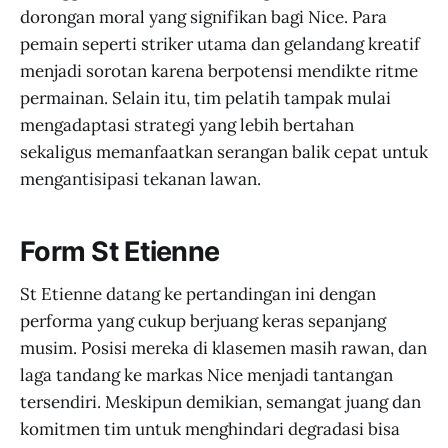
dorongan moral yang signifikan bagi Nice. Para
pemain seperti striker utama dan gelandang kreatif
menjadi sorotan karena berpotensi mendikte ritme
permainan. Selain itu, tim pelatih tampak mulai
mengadaptasi strategi yang lebih bertahan
sekaligus memanfaatkan serangan balik cepat untuk
mengantisipasi tekanan lawan.
Form St Etienne
St Etienne datang ke pertandingan ini dengan
performa yang cukup berjuang keras sepanjang
musim. Posisi mereka di klasemen masih rawan, dan
laga tandang ke markas Nice menjadi tantangan
tersendiri. Meskipun demikian, semangat juang dan
komitmen tim untuk menghindari degradasi bisa