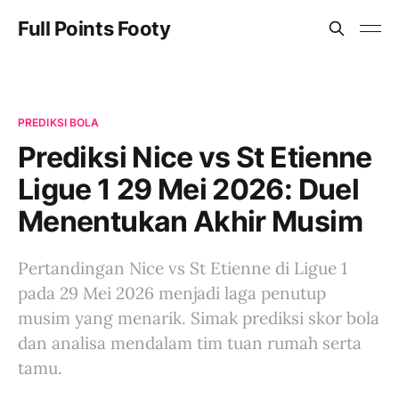
Full Points Footy
PREDIKSI BOLA
Prediksi Nice vs St Etienne
Ligue 1 29 Mei 2026: Duel
Menentukan Akhir Musim
Pertandingan Nice vs St Etienne di Ligue 1
pada 29 Mei 2026 menjadi laga penutup
musim yang menarik. Simak prediksi skor bola
dan analisa mendalam tim tuan rumah serta
tamu.