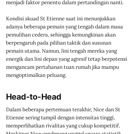
menjadi faktor penentu dalam pertandingan nanti.
Kondisi skuad St Etienne saat ini menunjukkan
adanya beberapa pemain yang tengah dalam masa
pemulihan cedera, sehingga kemungkinan akan
berpengaruh pada pilihan taktik dan susunan
pemain utama. Namun, lini tengah mereka yang
energik dan lini depan yang agresif tetap berpotensi
mengancam pertahanan tuan rumah jika mampu
mengoptimalkan peluang.
Head-to-Head
Dalam beberapa pertemuan terakhir, Nice dan St
Etienne sering tampil dengan intensitas tinggi,
memperlihatkan rivalitas yang cukup kompetitif.
Meskipun Nice cenderung unggul secara statistik