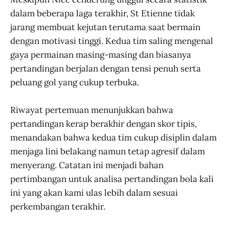
dalam beberapa laga terakhir, St Etienne tidak
jarang membuat kejutan terutama saat bermain
dengan motivasi tinggi. Kedua tim saling mengenal
gaya permainan masing-masing dan biasanya
pertandingan berjalan dengan tensi penuh serta
peluang gol yang cukup terbuka.
Riwayat pertemuan menunjukkan bahwa
pertandingan kerap berakhir dengan skor tipis,
menandakan bahwa kedua tim cukup disiplin dalam
menjaga lini belakang namun tetap agresif dalam
menyerang. Catatan ini menjadi bahan
pertimbangan untuk analisa pertandingan bola kali
ini yang akan kami ulas lebih dalam sesuai
perkembangan terakhir.