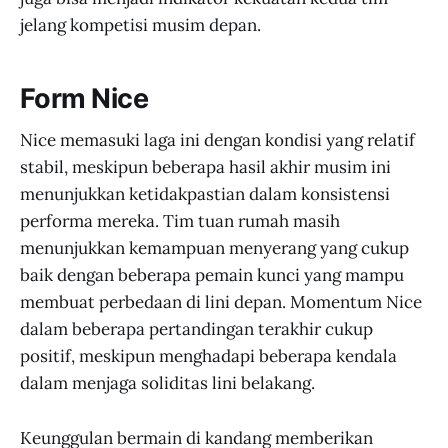
jelang kompetisi musim depan.
Form Nice
Nice memasuki laga ini dengan kondisi yang relatif
stabil, meskipun beberapa hasil akhir musim ini
menunjukkan ketidakpastian dalam konsistensi
performa mereka. Tim tuan rumah masih
menunjukkan kemampuan menyerang yang cukup
baik dengan beberapa pemain kunci yang mampu
membuat perbedaan di lini depan. Momentum Nice
dalam beberapa pertandingan terakhir cukup
positif, meskipun menghadapi beberapa kendala
dalam menjaga soliditas lini belakang.
Keunggulan bermain di kandang memberikan