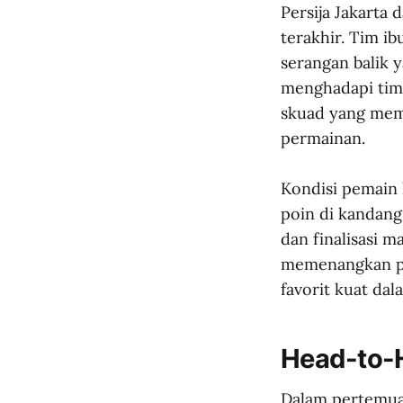
Persija Jakarta
terakhir. Tim i
serangan balik 
menghadapi tim
skuad yang mem
permainan.
Kondisi pemain k
poin di kandang
dan finalisasi 
memenangkan pe
favorit kuat dala
Head-to-
Dalam pertemuan