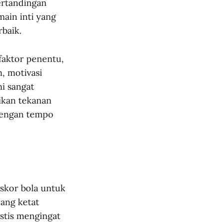
ertandingan
main inti yang
baik.
faktor penentu,
, motivasi
i sangat
rikan tekanan
 dengan tempo
 skor bola untuk
yang ketat
istis mengingat