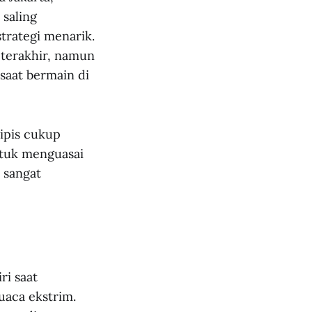
 saling
trategi menarik.
 terakhir, namun
saat bermain di
ipis cukup
ntuk menguasai
 sangat
ri saat
uaca ekstrim.