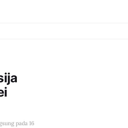
sija
ei
ngsung pada 16