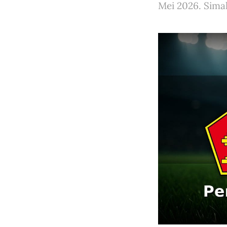
Mei 2026. Simak