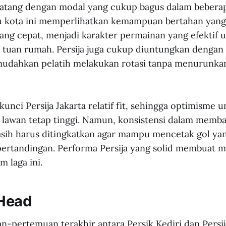
 datang dengan modal yang cukup bagus dalam bebera
bu kota ini memperlihatkan kemampuan bertahan yan
yang cepat, menjadi karakter permainan yang efektif 
 tuan rumah. Persija juga cukup diuntungkan dengan
udahkan pelatih melakukan rotasi tanpa menurunkan
unci Persija Jakarta relatif fit, sehingga optimisme 
 lawan tetap tinggi. Namun, konsistensi dalam memb
masih harus ditingkatkan agar mampu mencetak gol y
rtandingan. Performa Persija yang solid membuat m
m laga ini.
Head
-pertemuan terakhir antara Persik Kediri dan Persija