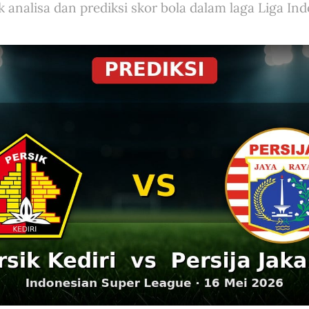
 analisa dan prediksi skor bola dalam laga Liga Indo