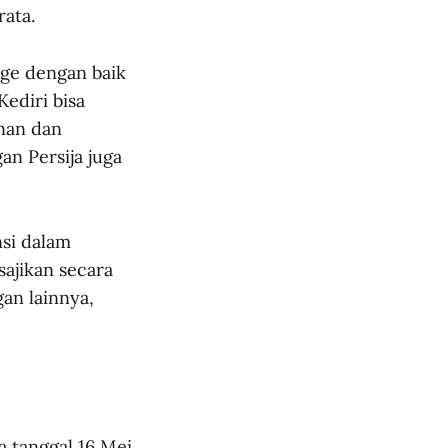
ata.
age dengan baik
Kediri bisa
inan dan
n Persija juga
nsi dalam
sajikan secara
an lainnya,
a tanggal 16 Mei