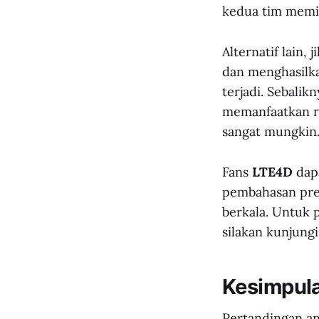
kedua tim memil
Alternatif lain
dan menghasilkan
terjadi. Sebali
memanfaatkan ru
sangat mungkin
Fans
LTE4D
dapa
pembahasan pred
berkala. Untuk 
silakan kunjung
Kesimpul
Pertandingan ant