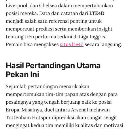
Liverpool, dan Chelsea dalam mempertahankan
posisi mereka. Data dan catatan dari
LTE4D
menjadi salah satu referensi penting untuk
memperkuat prediksi serta memberikan insight
tentang tren performa terkini di Liga Inggris.
Pemain bisa mengakses
situs lte4d
secara langsung.
Hasil Pertandingan Utama
Pekan Ini
Sejumlah pertandingan menarik akan
mempertemukan tim-tim papan atas dengan para
pesaingnya yang tengah berjuang naik ke posisi
Eropa. Misalnya, duel antara Arsenal melawan
Tottenham Hotspur diprediksi akan sangat sengit
mengingat kedua tim memiliki kualitas dan motivasi