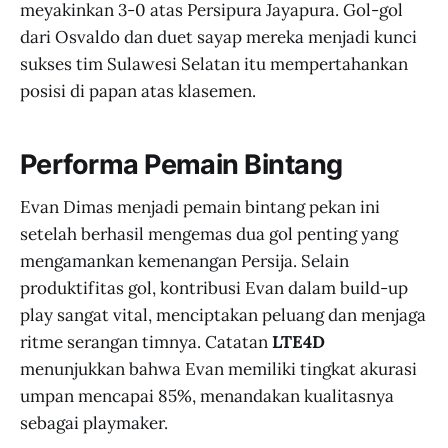
meyakinkan 3-0 atas Persipura Jayapura. Gol-gol
dari Osvaldo dan duet sayap mereka menjadi kunci
sukses tim Sulawesi Selatan itu mempertahankan
posisi di papan atas klasemen.
Performa Pemain Bintang
Evan Dimas menjadi pemain bintang pekan ini
setelah berhasil mengemas dua gol penting yang
mengamankan kemenangan Persija. Selain
produktifitas gol, kontribusi Evan dalam build-up
play sangat vital, menciptakan peluang dan menjaga
ritme serangan timnya. Catatan
LTE4D
menunjukkan bahwa Evan memiliki tingkat akurasi
umpan mencapai 85%, menandakan kualitasnya
sebagai playmaker.