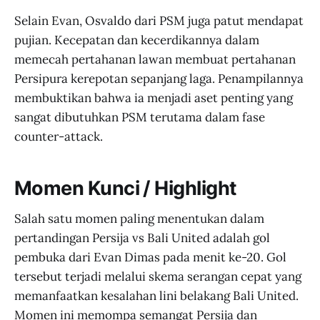
Selain Evan, Osvaldo dari PSM juga patut mendapat
pujian. Kecepatan dan kecerdikannya dalam
memecah pertahanan lawan membuat pertahanan
Persipura kerepotan sepanjang laga. Penampilannya
membuktikan bahwa ia menjadi aset penting yang
sangat dibutuhkan PSM terutama dalam fase
counter-attack.
Momen Kunci / Highlight
Salah satu momen paling menentukan dalam
pertandingan Persija vs Bali United adalah gol
pembuka dari Evan Dimas pada menit ke-20. Gol
tersebut terjadi melalui skema serangan cepat yang
memanfaatkan kesalahan lini belakang Bali United.
Momen ini memompa semangat Persija dan