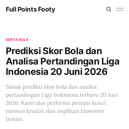
Full Points Footy
BERITA BOLA
Prediksi Skor Bola dan
Analisa Pertandingan Liga
Indonesia 20 Juni 2026
Simak prediksi skor bola dan analisa
pertandingan Liga Indonesia terbaru 20 Juni
2026. Kami ulas performa pemain kunci,
momen krusial, dan implikasi klasemen
terkini.