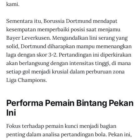
kami.
Sementara itu, Borussia Dortmund mendapat
kesempatan memperbaiki posisi saat menjamu
Bayer Leverkusen. Mengandalkan lini serang yang
solid, Dortmund diharapkan mampu memenangkan
laga dengan skor 3-2. Pertandingan ini diperkirakan
akan berlangsung dengan intensitas tinggi, di mana
setiap gol menjadi krusial dalam perburuan zona
Liga Champions.
Performa Pemain Bintang Pekan
Ini
Fokus terhadap pemain kunci menjadi bagian
penting dalam analisa pertandingan bola. Pekan ini,