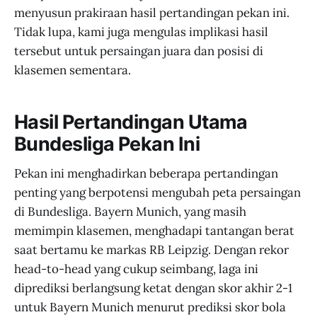
menyusun prakiraan hasil pertandingan pekan ini.
Tidak lupa, kami juga mengulas implikasi hasil
tersebut untuk persaingan juara dan posisi di
klasemen sementara.
Hasil Pertandingan Utama
Bundesliga Pekan Ini
Pekan ini menghadirkan beberapa pertandingan
penting yang berpotensi mengubah peta persaingan
di Bundesliga. Bayern Munich, yang masih
memimpin klasemen, menghadapi tantangan berat
saat bertamu ke markas RB Leipzig. Dengan rekor
head-to-head yang cukup seimbang, laga ini
diprediksi berlangsung ketat dengan skor akhir 2-1
untuk Bayern Munich menurut prediksi skor bola