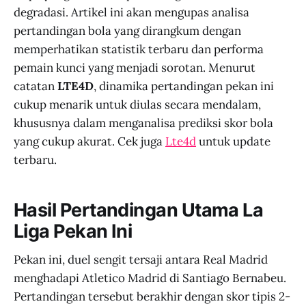
degradasi. Artikel ini akan mengupas analisa
pertandingan bola yang dirangkum dengan
memperhatikan statistik terbaru dan performa
pemain kunci yang menjadi sorotan. Menurut
catatan
LTE4D
, dinamika pertandingan pekan ini
cukup menarik untuk diulas secara mendalam,
khususnya dalam menganalisa prediksi skor bola
yang cukup akurat. Cek juga
Lte4d
untuk update
terbaru.
Hasil Pertandingan Utama La
Liga Pekan Ini
Pekan ini, duel sengit tersaji antara Real Madrid
menghadapi Atletico Madrid di Santiago Bernabeu.
Pertandingan tersebut berakhir dengan skor tipis 2-