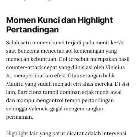
Momen Kunci dan Highlight
Pertandingan
Salah satu momen kunci terjadi pada menit ke-75
saat Benzema mencetak gol kemenangan yang
memecah kebuntuan. Gol tersebut merupakan hasil
counter-attack cepat yang diinisiasi oleh Vinicius
Jr., memperlihatkan efektifitas serangan balik
Madrid yang sudah menjadi ciri khas mereka. Di sisi
lain, Barcelona tampil dominan sejak menit awal
dan mampu mengontrol tempo pertandingan
sehingga Valencia gagal mengembangkan
permainan.
Highlight lain yang patut dicatat adalah intervensi