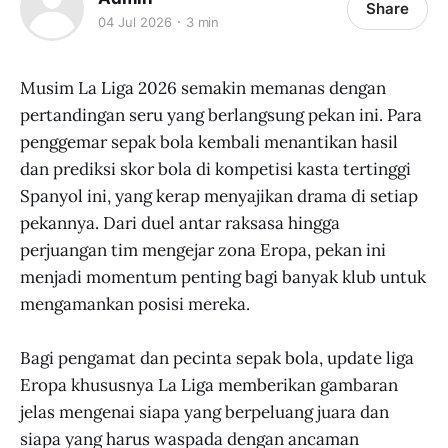
Share
04 Jul 2026
3 min
Musim La Liga 2026 semakin memanas dengan
pertandingan seru yang berlangsung pekan ini. Para
penggemar sepak bola kembali menantikan hasil
dan prediksi skor bola di kompetisi kasta tertinggi
Spanyol ini, yang kerap menyajikan drama di setiap
pekannya. Dari duel antar raksasa hingga
perjuangan tim mengejar zona Eropa, pekan ini
menjadi momentum penting bagi banyak klub untuk
mengamankan posisi mereka.
Bagi pengamat dan pecinta sepak bola, update liga
Eropa khususnya La Liga memberikan gambaran
jelas mengenai siapa yang berpeluang juara dan
siapa yang harus waspada dengan ancaman