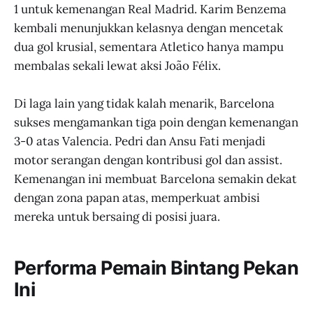
1 untuk kemenangan Real Madrid. Karim Benzema
kembali menunjukkan kelasnya dengan mencetak
dua gol krusial, sementara Atletico hanya mampu
membalas sekali lewat aksi João Félix.
Di laga lain yang tidak kalah menarik, Barcelona
sukses mengamankan tiga poin dengan kemenangan
3-0 atas Valencia. Pedri dan Ansu Fati menjadi
motor serangan dengan kontribusi gol dan assist.
Kemenangan ini membuat Barcelona semakin dekat
dengan zona papan atas, memperkuat ambisi
mereka untuk bersaing di posisi juara.
Performa Pemain Bintang Pekan
Ini