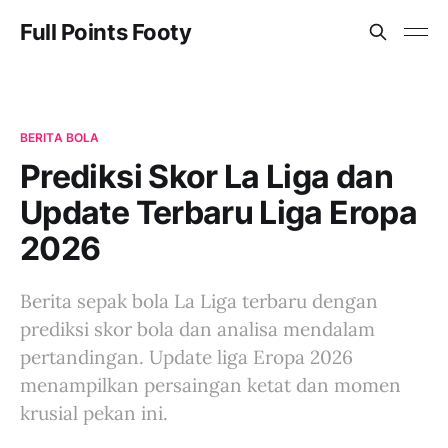
Full Points Footy
BERITA BOLA
Prediksi Skor La Liga dan
Update Terbaru Liga Eropa
2026
Berita sepak bola La Liga terbaru dengan
prediksi skor bola dan analisa mendalam
pertandingan. Update liga Eropa 2026
menampilkan persaingan ketat dan momen
krusial pekan ini.