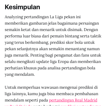
Kesimpulan
Analyzing pertandingan La Liga pekan ini
memberikan gambaran jelas bagaimana persaingan
semakin ketat dan menarik untuk disimak. Dengan
performa luar biasa dari pemain bintang serta taktik
yang terus berkembang, prediksi skor bola untuk
pekan selanjutnya akan semakin menantang namun
juga menarik. Penting bagi pengamat dan fans untuk
selalu mengikuti update liga Eropa dan memberikan
perhatian khusus pada analisa pertandingan bola
yang mendalam.
Untuk memperluas wawasan mengenai prediksi di
liga lainnya, kamu juga bisa membaca pembahasan
mendalam seperti pada
pertandingan Real Madrid