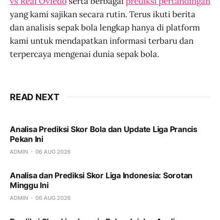
vs Real Oviedo
serta berbagai
prediksi pertandingan
yang kami sajikan secara rutin. Terus ikuti berita
dan analisis sepak bola lengkap hanya di platform
kami untuk mendapatkan informasi terbaru dan
terpercaya mengenai dunia sepak bola.
READ NEXT
Analisa Prediksi Skor Bola dan Update Liga Prancis
Pekan Ini
ADMIN
06 AUG 2026
Analisa dan Prediksi Skor Liga Indonesia: Sorotan
Minggu Ini
ADMIN
06 AUG 2026