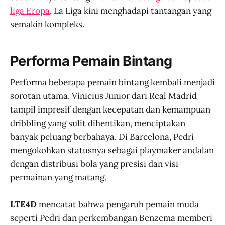
liga Eropa
, La Liga kini menghadapi tantangan yang
semakin kompleks.
Performa Pemain Bintang
Performa beberapa pemain bintang kembali menjadi
sorotan utama. Vinicius Junior dari Real Madrid
tampil impresif dengan kecepatan dan kemampuan
dribbling yang sulit dihentikan, menciptakan
banyak peluang berbahaya. Di Barcelona, Pedri
mengokohkan statusnya sebagai playmaker andalan
dengan distribusi bola yang presisi dan visi
permainan yang matang.
LTE4D
mencatat bahwa pengaruh pemain muda
seperti Pedri dan perkembangan Benzema memberi